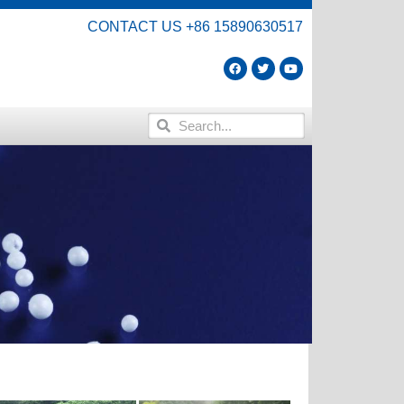
CONTACT US +86 15890630517