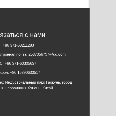
язаться с нами
: +86 371-63211283
ктронная почта: 2537056797@qq.com
С: +86 371-60305637
ефон: +86 15890630517
с: Индустриальный парк Гаокунь, город
ян, провинция Хэнань, Китай