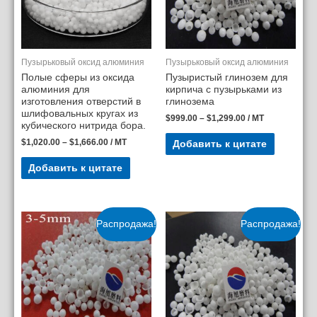
Пузырьковый оксид алюминия
Пузырьковый оксид алюминия
Полые сферы из оксида
Пузыристый глинозем для
алюминия для
кирпича с пузырьками из
изготовления отверстий в
глинозема
шлифовальных кругах из
$
999.00
–
$
1,299.00
/ MT
кубического нитрида бора.
$
1,020.00
–
$
1,666.00
/ MT
Добавить к цитате
Добавить к цитате
Распродажа!
Распродажа!