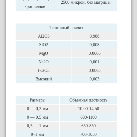
2500 микрон, без матрицы
кристаллов
Типичный анализ
Al2O3
0,988
SiO2
0,008
MgO
0,0005
Na2O
0,001
Fe2O3
0,0003
Высокий
0,003
Размеры
Объемная плотность
0 — 0,2 мм
10:00-14:50
0 — 0,5 мм
800-1100
0,5 — 1 мм
650-850
0–1 мм
700-1050