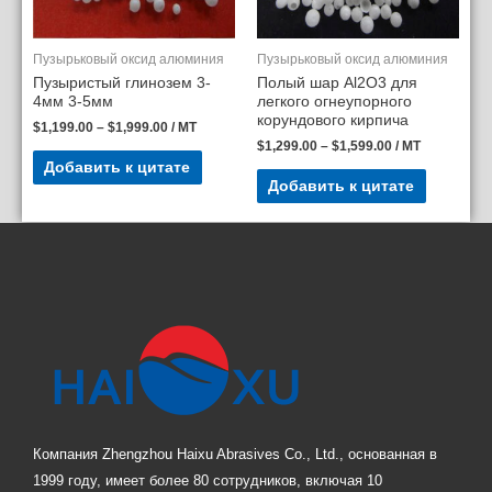
Пузырьковый оксид алюминия
Пузырьковый оксид алюминия
Пузыристый глинозем 3-
Полый шар Al2O3 для
4мм 3-5мм
легкого огнеупорного
корундового кирпича
$
1,199.00
–
$
1,999.00
/ MT
$
1,299.00
–
$
1,599.00
/ MT
Добавить к цитате
Добавить к цитате
Компания Zhengzhou Haixu Abrasives Co., Ltd., основанная в
1999 году, имеет более 80 сотрудников, включая 10